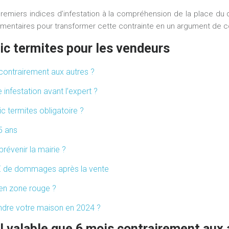
miers indices d’infestation à la compréhension de la place du 
ementaires pour transformer cette contrainte en un argument de c
ic termites pour les vendeurs
 contrairement aux autres ?
infestation avant l’expert ?
ic termites obligatoire ?
 5 ans
révenir la mairie ?
00 € de dommages après la vente
 en zone rouge ?
endre votre maison en 2024 ?
il valable que 6 mois contrairement aux 