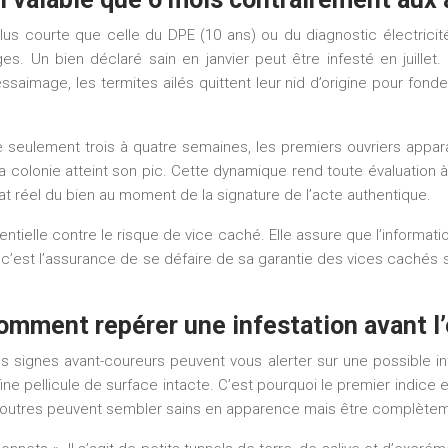
us courte que celle du DPE (10 ans) ou du diagnostic électricité 
es. Un bien déclaré sain en janvier peut être infesté en juillet.
saimage, les termites ailés quittent leur nid d’origine pour fonde
seulement trois à quatre semaines, les premiers ouvriers appara
 la colonie atteint son pic. Cette dynamique rend toute évaluation
état réel du bien au moment de la signature de l’acte authentique.
entielle contre le
risque de vice caché
. Elle assure que l’informati
, c’est l’assurance de se défaire de sa garantie des vices cachés s
omment repérer une infestation avant l’
s signes avant-coureurs peuvent vous alerter sur une possible infe
 fine pellicule de surface intacte. C’est pourquoi le premier indice e
poutres peuvent sembler sains en apparence mais être complètemen