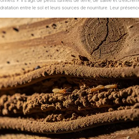
onnets ». Il s’agit de petits tunnels de terre, de salive et d’excr
dratation entre le sol et leurs sources de nourriture. Leur présenc