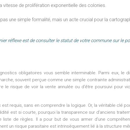
la vitesse de prolifération exponentielle des colonies.
pas une simple formalité, mais un acte crucial pour la cartograph
ier réflexe est de consulter le statut de votre commune sur le por
nostics obligatoires vous semble interminable. Parmi eux, le di
he, souvent perçue comme une simple contrainte administrative, es
ndre le risque de voir la vente annulée ou d’être poursuivi pour
est requis, sans en comprendre la logique. Or, la véritable clé pou
lidité est si courte, pourquoi la transparence sur d’anciens traite
e liste de règles. Il a pour but de vous armer d’une compréhen
nt un risque parasitaire est intrinsèquement lié à la structure mê