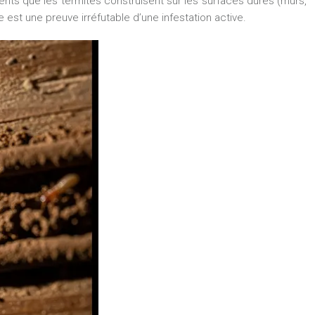
éments que les termites construisent sur les surfaces dures (murs,
e est une preuve irréfutable d’une infestation active.