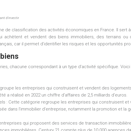
ant d’investir
de classification des activités économiques en France. Il sert à r
i achètent et vendent des biens immobiliers, des terrains ou
nçais, car il permet d’identifier les risques et les opportunités pr
 biens
es, chacune correspondant à un type d’activité spécifique. Voici
groupe les entreprises qui construisent et vendent des logements
é a réalisé en 2022 un chiffre d’affaires de 2,5 milliards d’euros.
iels
: Cette catégorie regroupe les entreprises qui construisent e
isée dans l’immobilier d’entreprise, notamment la promotion et la 
treprises qui proposent des services de transaction immobilière, t
ences immobilières. Century 21 compte plus de 10 000 agences d