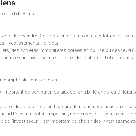
biens
Marchand de Biens.
ouer ou le revendre. Cette option offre un contrôle total sur l’in
es investissements indirects.
ers, des sociétés immobilières cotées en bourse ou des SCPI (So
 le contrôle sur l’investissement. Le rendement potentiel est géné
en compte plusieurs critères.
st important de comparer les taux de rentabilité entre les différen
 faut prendre en compte les facteurs de risque spécifiques à chaq
a liquidité est un facteur important, notamment si l’investisseur a b
ue de l’investisseur. Il est important de choisir des investissement