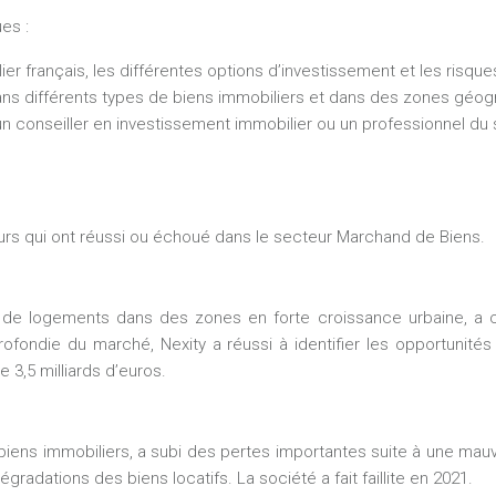
es :
er français, les différentes options d’investissement et les risqu
ns différents types de biens immobiliers et dans des zones géogra
 conseiller en investissement immobilier ou un professionnel du s
urs qui ont réussi ou échoué dans le secteur Marchand de Biens.
ère de logements dans des zones en forte croissance urbaine, a
rofondie du marché, Nexity a réussi à identifier les opportunité
e 3,5 milliards d’euros.
biens immobiliers, a subi des pertes importantes suite à une mauva
gradations des biens locatifs. La société a fait faillite en 2021.