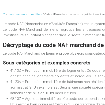
/
Investissements immobiliers
/ Code NAF marchand de biens : ce qu’il faut savoir av
Le code NAF (Nomenclature d’Activités Française) est un système 
Le code NAF Marchand de Biens regroupe les entreprises qu
investisseurs souhaitant s’engager dans le secteur immobilier fra
Décryptage du code NAF marchand de
Le code NAF Marchand de Biens englobe plusieurs sous-catégori
Sous-catégories et exemples concrets
41.10Z – Promotion immobilière de logements
: Ce code re
construction de logements collectifs et individuels. La sociét
41.20A – Promotion immobilière de bâtiments non résident
administratifs. Un exemple est Gecina, une société spécial
immobilier de plus de 10 milliards d’euros.
68.10Z – Agences immobilières
: Ce code correspond aux en
Un exemple bien connu est Century 21, une franchise d’ag