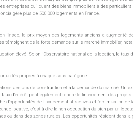
es entreprises qui louent des biens immobiliers à des particulier
. Foncia gère plus de 500 000 logements en France.
lon l’Insee, le prix moyen des logements anciens a augmenté d
es témoignent de la forte demande sur le marché immobilier, nota
tion élevé. Selon l’Observatoire national de la location, le taux 
ortunités propres à chaque sous-catégorie.
ctuations des prix de construction et à la demande du marché. Un e
s taux d’intérêt peut également rendre le financement des projets p
e d’opportunités de financement attractives et l’optimisation de 
acance locative, c’est-à-dire la non-occupation du bien par un loca
s ou dans des zones rurales. Les opportunités résident dans la ge