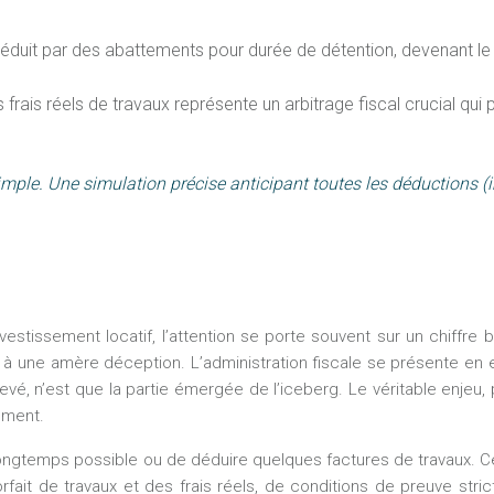
uit par des abattements pour durée de détention, devenant le le
 frais réels de travaux représente un arbitrage fiscal crucial qui
mple. Une simulation précise anticipant toutes les déductions (i
tissement locatif, l’attention se porte souvent sur un chiffre brut
e à une amère déception. L’administration fiscale se présente en 
vé, n’est que la partie émergée de l’iceberg. Le véritable enjeu,
ement.
gtemps possible ou de déduire quelques factures de travaux. Ces lev
forfait de travaux et des frais réels, de conditions de preuve s