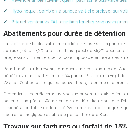
Revendre un bien LMNP : quel impact sur la plus-value des p
Hypothèque : combien la banque va-t-elle prélever sur votr
Prix net vendeur vs FAI : combien toucherez-vous vraimen
Abattements pour durée de détention : 
La fiscalité de la plus-value immobilière repose sur un principe 
sociaux (PS) à 17,2%, atteint un taux global de 36,2% pour les d
progressifs qui vient éroder la base imposable année après ann
Pour l’impôt sur le revenu, le mécanisme est plus rapide. Auc
bénéficiez d’un
abattement de 6% par an
. Puis, pour la vingt-
22 ans
. C’est ce palier qui est souvent perçu comme une premièr
Cependant, les prélèvements sociaux suivent un calendrier plu
patienter jusqu’à la 30ème année de détention pour que l’a
L’exonération totale de tout prélèvement n’est donc acquise qu
fiscale non négligeable subsiste pendant encore 8 ans.
Travaux sur factures ou forfait de 15% 