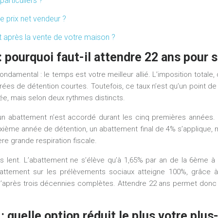
articuliers ?
e prix net vendeur ?
t après la vente de votre maison ?
pourquoi faut-il attendre 22 ans pour s
fondamental : le temps est votre meilleur allié. L’imposition totale
urées de détention courtes. Toutefois, ce taux n’est qu’un point 
ée, mais selon deux rythmes distincts.
un abattement n’est accordé durant les cinq premières années. À 
deuxième année de détention, un abattement final de 4% s’applique,
e grande respiration fiscale.
s lent. L’abattement ne s’élève qu’à 1,65% par an de la 6ème à
battement sur les prélèvements sociaux atteigne 100%, grâce 
’après trois décennies complètes. Attendre 22 ans permet donc d’
: quelle option réduit le plus votre plus