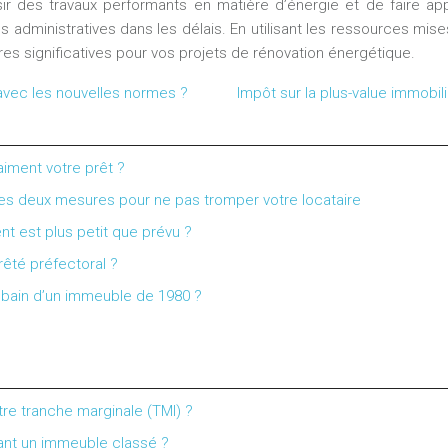
sir des travaux performants en matière d’énergie et de faire ap
hes administratives dans les délais. En utilisant les ressources mi
res significatives pour vos projets de rénovation énergétique.
avec les nouvelles normes ?
Impôt sur la plus-value immobili
aiment votre prêt ?
 ces deux mesures pour ne pas tromper votre locataire
nt est plus petit que prévu ?
rêté préfectoral ?
de bain d’un immeuble de 1980 ?
tre tranche marginale (TMI) ?
vant un immeuble classé ?