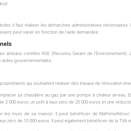
roit.
citer, il faut réaliser les démarches administratives nécessaires
ossiers peut varier en fonction de l’aide demandée.
nnels
es artisans certifiés RGE (Reconnu Garant de l’Environnement). 
es aides gouvernementales.
ropriétaires qui souhaitent réaliser des travaux de rénovation éne
emplacer sa chaudière au gaz par une pompe à chaleur air-eau. El
me de 2 000 euros, un prêt à taux zéro de 25 000 euros et une réd
soler les murs de sa maison. Il peut bénéficier de MaPrimeRéno
aux zéro de 10 000 euros. Il peut également bénéficier de la TVA réd